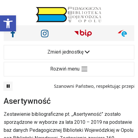
Przejdź do treści
Otwórz pasek narzędzi
Nasze media społecznościowe i inne
Facebook
Instagram
Main Navigation
Zmień jednostkę
Rozwiń menu
Szanowni Państwo, respektując przepisy prawa 
Asertywność
Zestawienie bibliograficzne pt. ,,Asertywność” zostało
sporządzone w wyborze za lata 2010 – 2019 na podstawie
baz danych Pedagogicznej Biblioteki Wojewódzkiej w Opolu