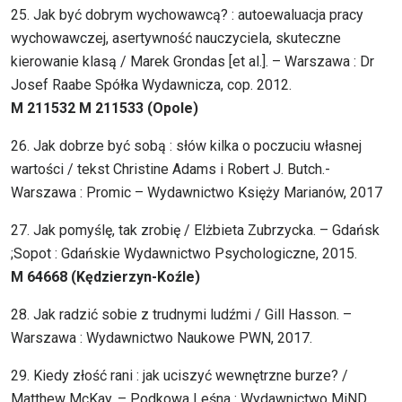
25. Jak być dobrym wychowawcą? : autoewaluacja pracy
wychowawczej, asertywność nauczyciela, skuteczne
kierowanie klasą / Marek Grondas [et al.]. – Warszawa : Dr
Josef Raabe Spółka Wydawnicza, cop. 2012.
M 211532 M 211533 (Opole)
26. Jak dobrze być sobą : słów kilka o poczuciu własnej
wartości / tekst Christine Adams i Robert J. Butch.-
Warszawa : Promic – Wydawnictwo Księży Marianów, 2017
27. Jak pomyślę, tak zrobię / Elżbieta Zubrzycka. – Gdańsk
;Sopot : Gdańskie Wydawnictwo Psychologiczne, 2015.
M 64668 (Kędzierzyn-Koźle)
28. Jak radzić sobie z trudnymi ludźmi / Gill Hasson. –
Warszawa : Wydawnictwo Naukowe PWN, 2017.
29. Kiedy złość rani : jak uciszyć wewnętrzne burze? /
Matthew McKay. – Podkowa Leśna : Wydawnictwo MiND,