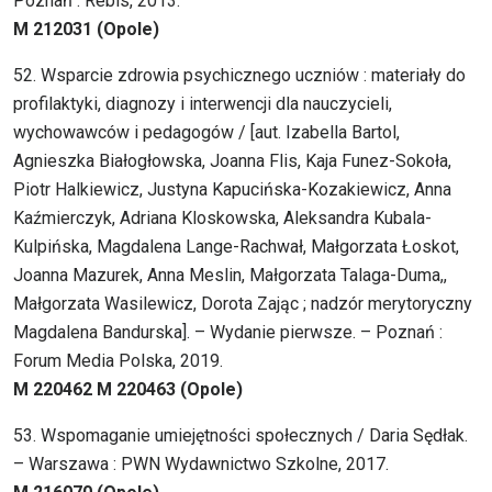
Poznań : Rebis, 2013.
M 212031 (Opole)
52. Wsparcie zdrowia psychicznego uczniów : materiały do
profilaktyki, diagnozy i interwencji dla nauczycieli,
wychowawców i pedagogów / [aut. Izabella Bartol,
Agnieszka Białogłowska, Joanna Flis, Kaja Funez-Sokoła,
Piotr Halkiewicz, Justyna Kapucińska-Kozakiewicz, Anna
Kaźmierczyk, Adriana Kloskowska, Aleksandra Kubala-
Kulpińska, Magdalena Lange-Rachwał, Małgorzata Łoskot,
Joanna Mazurek, Anna Meslin, Małgorzata Talaga-Duma,,
Małgorzata Wasilewicz, Dorota Zając ; nadzór merytoryczny
Magdalena Bandurska]. – Wydanie pierwsze. – Poznań :
Forum Media Polska, 2019.
M 220462 M 220463 (Opole)
53. Wspomaganie umiejętności społecznych / Daria Sędłak.
– Warszawa : PWN Wydawnictwo Szkolne, 2017.