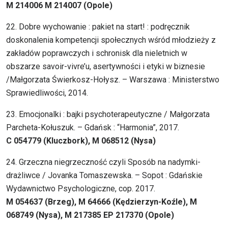
M 214006 M 214007 (Opole)
22. Dobre wychowanie : pakiet na start! : podręcznik
doskonalenia kompetencji społecznych wśród młodzieży z
zakładów poprawczych i schronisk dla nieletnich w
obszarze savoir-vivre’u, asertywności i etyki w biznesie
/Małgorzata Świerkosz-Hołysz. – Warszawa : Ministerstwo
Sprawiedliwości, 2014.
23. Emocjonalki : bajki psychoterapeutyczne / Małgorzata
Parcheta-Kołuszuk. – Gdańsk : “Harmonia”, 2017.
C 054779 (Kluczbork), M 068512 (Nysa)
24. Grzeczna niegrzeczność czyli Sposób na nadymki-
drażliwce / Jovanka Tomaszewska. – Sopot : Gdańskie
Wydawnictwo Psychologiczne, cop. 2017.
M 054637 (Brzeg), M 64666 (Kędzierzyn-Koźle), M
068749 (Nysa), M 217385 EP 217370 (Opole)