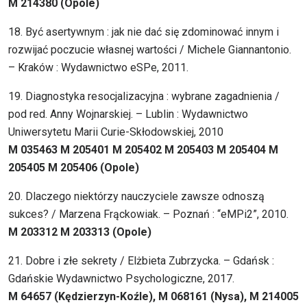
M 214380 (Opole)
18. Być asertywnym : jak nie dać się zdominować innym i
rozwijać poczucie własnej wartości / Michele Giannantonio.
– Kraków : Wydawnictwo eSPe, 2011.
19. Diagnostyka resocjalizacyjna : wybrane zagadnienia /
pod red. Anny Wojnarskiej. – Lublin : Wydawnictwo
Uniwersytetu Marii Curie-Skłodowskiej, 2010
M 035463 M 205401 M 205402 M 205403 M 205404 M
205405 M 205406 (Opole)
20. Dlaczego niektórzy nauczyciele zawsze odnoszą
sukces? / Marzena Frąckowiak. – Poznań : “eMPi2”, 2010.
M 203312 M 203313 (Opole)
21. Dobre i złe sekrety / Elżbieta Zubrzycka. – Gdańsk :
Gdańskie Wydawnictwo Psychologiczne, 2017.
M 64657 (Kędzierzyn-Koźle), M 068161 (Nysa), M 214005