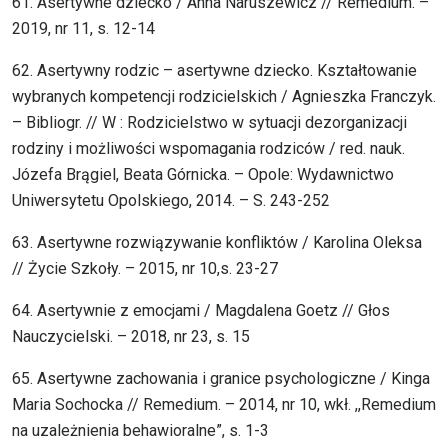
61. Asertywne dziecko / Anna Naruszewicz // Remedium. –
2019, nr 11, s. 12-14
62. Asertywny rodzic – asertywne dziecko. Kształtowanie
wybranych kompetencji rodzicielskich / Agnieszka Franczyk.
– Bibliogr. // W : Rodzicielstwo w sytuacji dezorganizacji
rodziny i możliwości wspomagania rodziców / red. nauk.
Józefa Brągiel, Beata Górnicka. – Opole: Wydawnictwo
Uniwersytetu Opolskiego, 2014. – S. 243-252
63. Asertywne rozwiązywanie konfliktów / Karolina Oleksa
// Życie Szkoły. – 2015, nr 10,s. 23-27
64. Asertywnie z emocjami / Magdalena Goetz // Głos
Nauczycielski. – 2018, nr 23, s. 15
65. Asertywne zachowania i granice psychologiczne / Kinga
Maria Sochocka // Remedium. – 2014, nr 10, wkł. ,,Remedium
na uzależnienia behawioralne”, s. 1-3