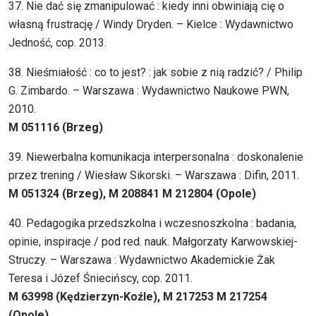
37. Nie dać się zmanipulować : kiedy inni obwiniają cię o
własną frustrację / Windy Dryden. – Kielce : Wydawnictwo
Jedność, cop. 2013.
38. Nieśmiałość : co to jest? : jak sobie z nią radzić? / Philip
G. Zimbardo. – Warszawa : Wydawnictwo Naukowe PWN,
2010.
M 051116 (Brzeg)
39. Niewerbalna komunikacja interpersonalna : doskonalenie
przez trening / Wiesław Sikorski. – Warszawa : Difin, 2011.
M 051324 (Brzeg), M 208841 M 212804 (Opole)
40. Pedagogika przedszkolna i wczesnoszkolna : badania,
opinie, inspiracje / pod red. nauk. Małgorzaty Karwowskiej-
Struczy. – Warszawa : Wydawnictwo Akademickie Żak
Teresa i Józef Śniecińscy, cop. 2011.
M 63998 (Kędzierzyn-Koźle), M 217253 M 217254
(Opole)