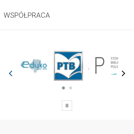
WSPÓŁPRACA
prev
next
WSTRZYMAJ