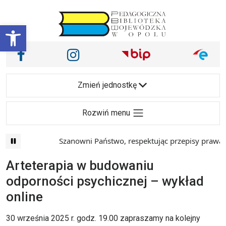
Przejdź do treści
Otwórz pasek narzędzi
Nasze media społecznościowe i inne
Facebook
Instagram
Main Navigation
Zmień jednostkę
Rozwiń menu
Szanowni Państwo, respektując przepisy prawa i 
Arteterapia w budowaniu
odporności psychicznej – wykład
online
30 września 2025 r. godz. 19.00 zapraszamy na kolejny