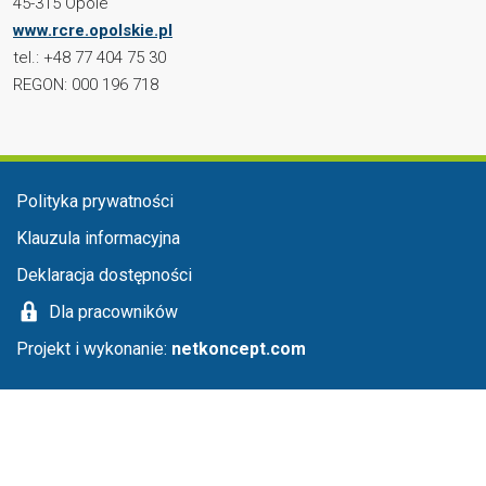
45-315 Opole
www.rcre.opolskie.pl
tel.: +48 77 404 75 30
REGON: 000 196 718
Menu stopka
Polityka prywatności
Klauzula informacyjna
Deklaracja dostępności
Dla pracowników
Projekt i wykonanie:
netkoncept.com