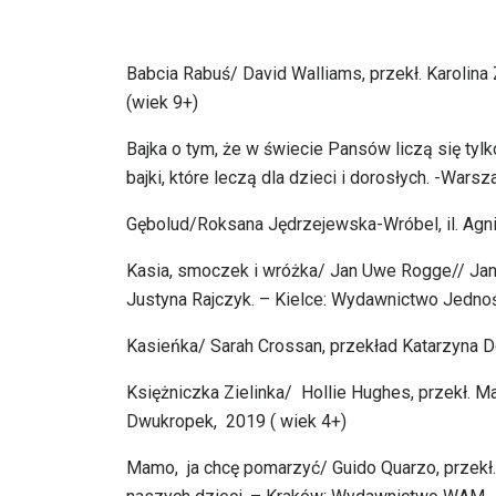
Babcia Rabuś/ David Walliams, przekł. Karolina
(wiek 9+)
Bajka o tym, że w świecie Pansów liczą się 
bajki, które leczą dla dzieci i dorosłych. -Wa
Gębolud/Roksana Jędrzejewska-Wróbel, il. Agn
Kasia, smoczek i wróżka/ Jan Uwe Rogge// Jan 
Justyna Rajczyk. – Kielce: Wydawnictwo Jednoś
Kasieńka/ Sarah Crossan, przekład Katarzyna 
Księżniczka Zielinka/ Hollie Hughes, przekł. Ma
Dwukropek, 2019 ( wiek 4+)
Mamo, ja chcę pomarzyć/ Guido Quarzo, przekł. 