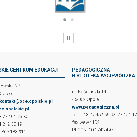
WSTRZYMAJ
KIE CENTRUM EDUKACJI
PEDAGOGICZNA
BIBLIOTEKA WOJEWÓDZKA
ogowska 27
ul. Kościuszki 14
 Opole
45-062 Opole
kontakt@oce.opolskie.pl
www.pedagogiczna.pl
e.opolskie.pl
tel.: +48 77 453 66 92, 77 454 1
48 77 404 75 30
fax wew.: 102
4 312 55 19
REGON: 000 743 497
 365 183 911