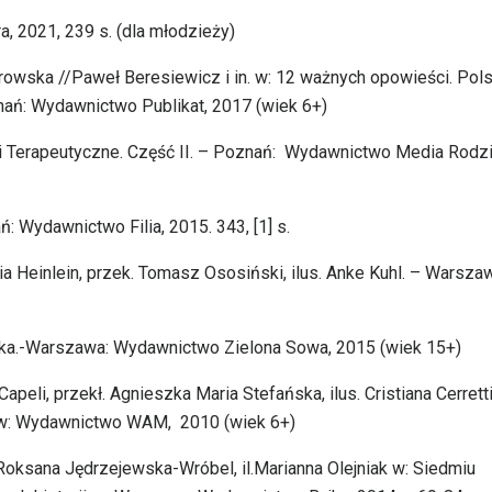
a, 2021, 239 s. (dla młodzieży)
otrowska //Paweł Beresiewicz i in. w: 12 ważnych opowieści. Pol
znań: Wydawnictwo Publikat, 2017 (wiek 6+)
ki Terapeutyczne. Część II. – Poznań: Wydawnictwo Media Rodzi
 Wydawnictwo Filia, 2015. 343, [1] s.
a Heinlein, przek. Tomasz Ososiński, ilus. Anke Kuhl. – Warsza
rtka.-Warszawa: Wydawnictwo Zielona Sowa, 2015 (wiek 15+)
eli, przekł. Agnieszka Maria Stefańska, ilus. Cristiana Cerretti
ków: Wydawnictwo WAM, 2010 (wiek 6+)
ksana Jędrzejewska-Wróbel, il.Marianna Olejniak w: Siedmiu