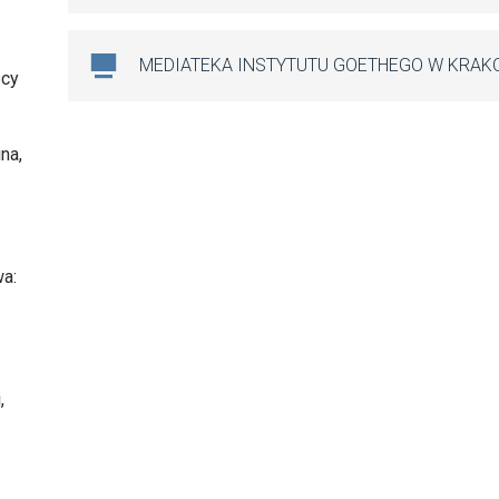
MEDIATEKA INSTYTUTU GOETHEGO W KRAK
scy
na,
wa:
,