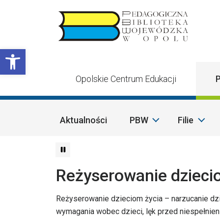
Przejdź do treści
Otwórz pasek narzędzi
Opolskie Centrum Edukacji
P
Aktualności
PBW
Filie
Reżyserowanie dzieci
Reżyserowanie dzieciom życia – narzucanie dz
wymagania wobec dzieci, lęk przed niespełnie