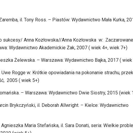
 Zaremba, il. Tony Ross. – Piastów: Wydawnictwo Mała Kurka, 20
tylko sukcesy/ Anna Kozłowska//Anna Kozłowska w: Zaczarowan
rszawa: Wydawnictwo Akademickie Żak, 2007 ( wiek 4+, wiek 7+)
ieszka Żelewska. – Warszawa: Wydawnictwo Bajka, 2017 ( wiek
Uwe Rogge w: Krótkie opowiadania na pokonanie strachu, przek
ć, 2005 ( wiek 5+)
Domańska. – Warszawa: Wydawnictwo Dwie Siostry, 2015 (wiek 
rcin Brykczyński, il. Deborah Allwright. – Kielce: Wydawnictwo
Agnieszka Maria Stefańska, il. Sara Donati, seria: Wielkie prob