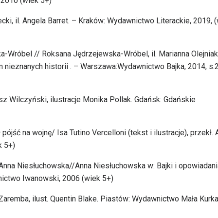
2010 (wiek 5+)
cki, il. Angela Barret. – Kraków: Wydawnictwo Literackie, 2019, 
-Wróbel // Roksana Jędrzejewska-Wróbel, il. Marianna Olejniak
m nieznanych historii . – Warszawa:Wydawnictwo Bajka, 2014, s.
sz Wilczyński, ilustracje Monika Pollak. Gdańsk: Gdańskie
ójść na wojnę/ Isa Tutino Vercelloni (tekst i ilustracje), przekł.
k 5+)
 Anna Niesłuchowska//Anna Niesłuchowska w: Bajki i opowiadan
wnictwo Iwanowski, 2006 (wiek 5+)
Zaremba, ilust. Quentin Blake. Piastów: Wydawnictwo Mała Kurka