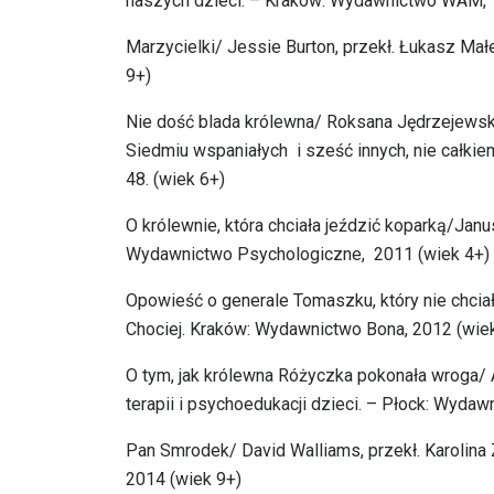
naszych dzieci. – Kraków: Wydawnictwo WAM, 
Marzycielki/ Jessie Burton, przekł. Łukasz Małe
9+)
Nie dość blada królewna/ Roksana Jędrzejewska
Siedmiu wspaniałych i sześć innych, nie całkie
48. (wiek 6+)
O królewnie, która chciała jeździć koparką/Janu
Wydawnictwo Psychologiczne, 2011 (wiek 4+)
Opowieść o generale Tomaszku, który nie chciał p
Chociej. Kraków: Wydawnictwo Bona, 2012 (wie
O tym, jak królewna Różyczka pokonała wroga/
terapii i psychoedukacji dzieci. – Płock: Wyda
Pan Smrodek/ David Walliams, przekł. Karolina 
2014 (wiek 9+)