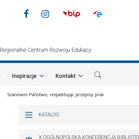
Nasze media społecznościow
Facebook
Instagram
n
Regionalne Centrum Rozwoju Edukacji
Inspiracje
Kontakt
anowni Państwo, respektując przepisy prawa i mając na względ
Na skróty
KATALOG
X OGÓLNOPOLSKA KONFERENCJA BIBLIOT