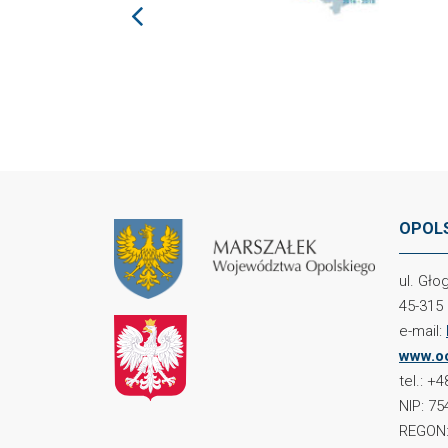
prev
OPOLS
ul. Gł
45-315
e-mail:
www.oc
tel.: +
NIP: 75
REGON: