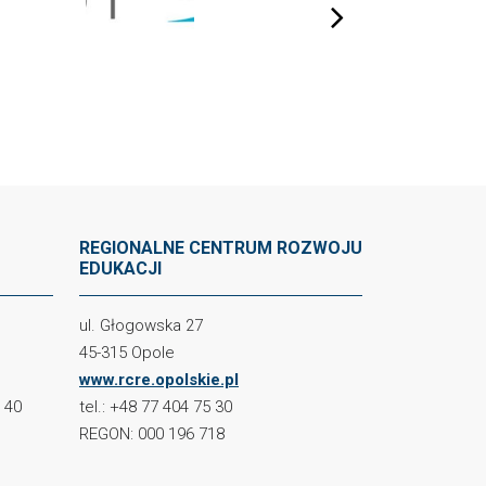
next
REGIONALNE CENTRUM ROZWOJU
EDUKACJI
ul. Głogowska 27
45-315 Opole
www.rcre.opolskie.pl
2 40
tel.: +48 77 404 75 30
REGON: 000 196 718