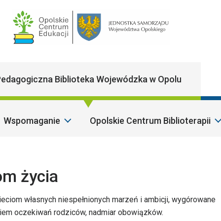
Main Navigatio
edagogiczna Biblioteka Wojewódzka w Opolu
Wspomaganie
Opolskie Centrum Biblioterapii
Sz
om życia
ieciom własnych niespełnionych marzeń i ambicji, wygórowane
niem oczekiwań rodziców, nadmiar obowiązków.