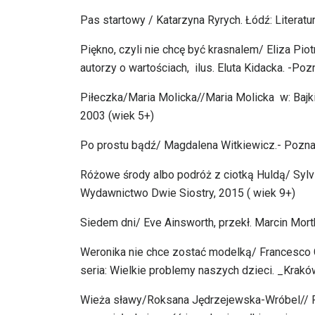
Pas startowy / Katarzyna Ryrych. Łódź: Literatur
Piękno, czyli nie chcę być krasnalem/ Eliza Pi
autorzy o wartościach, ilus. Eluta Kidacka. -Po
Piłeczka/Maria Molicka//Maria Molicka w: Baj
2003 (wiek 5+)
Po prostu bądź/ Magdalena Witkiewicz.- Poznań:
Różowe środy albo podróż z ciotką Huldą/ Sylvi
Wydawnictwo Dwie Siostry, 2015 ( wiek 9+)
Siedem dni/ Eve Ainsworth, przekł. Marcin Mo
Weronika nie chce zostać modelką/ Francesco Cap
seria: Wielkie problemy naszych dzieci. _Kra
Wieża sławy/Roksana Jędrzejewska-Wróbel// Ro