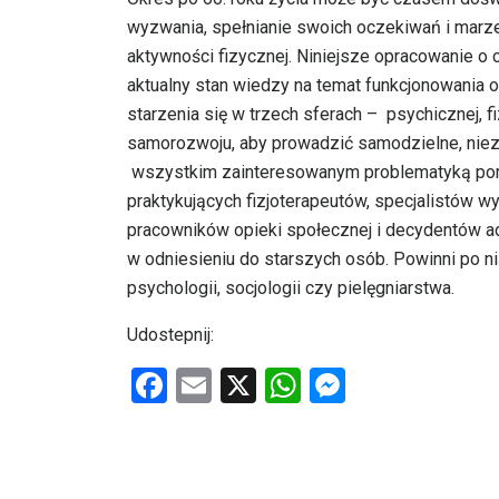
wyzwania, spełnianie swoich oczekiwań i marze
aktywności fizycznej. Niniejsze opracowanie o
aktualny stan wiedzy na temat funkcjonowania 
starzenia się w trzech sferach – psychicznej, 
samorozwoju, aby prowadzić samodzielne, nieza
wszystkim zainteresowanym problematyką pomyś
praktykujących fizjoterapeutów, specjalistów wy
pracowników opieki społecznej i decydentów adm
w odniesieniu do starszych osób. Powinni po ni
psychologii, socjologii czy pielęgniarstwa.
Udostepnij:
F
E
X
W
M
a
m
h
es
ce
ail
at
se
b
s
n