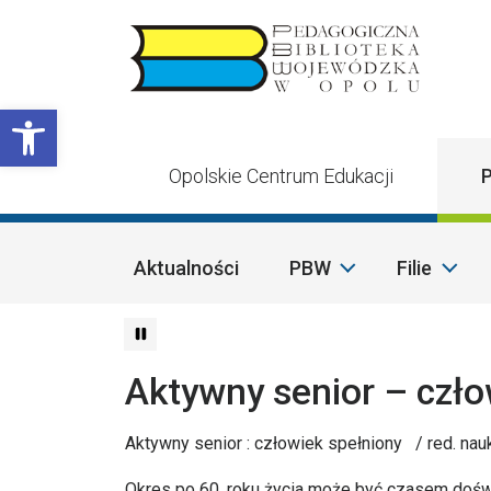
Przejdź do treści
Otwórz pasek narzędzi
Opolskie Centrum Edukacji
P
Aktualności
PBW
Filie
Aktywny senior – czło
Aktywny senior : człowiek spełniony / red. n
Okres po 60. roku życia może być czasem doś