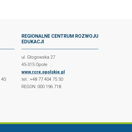
REGIONALNE CENTRUM ROZWOJU
EDUKACJI
ul. Głogowska 27
45-315 Opole
www.rcre.opolskie.pl
2 40
tel.: +48 77 404 75 30
REGON: 000 196 718