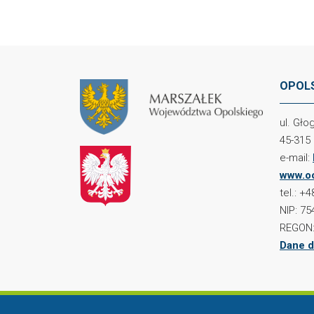
OPOLS
ul. Gł
45-315
e-mail:
www.oc
tel.: +
NIP: 75
REGON:
Dane d