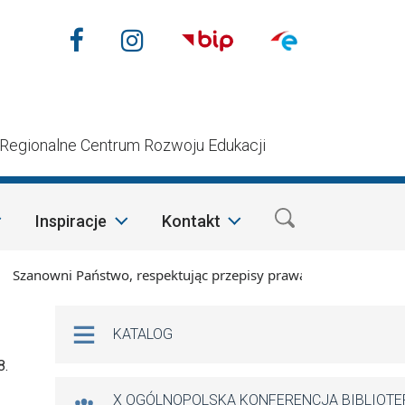
Nasze media społecznościow
Facebook
Instagram
n
Regionalne Centrum Rozwoju Edukacji
Inspiracje
Kontakt
anowni Państwo, respektując przepisy prawa i mając na względ
Na skróty
KATALOG
8.
X OGÓLNOPOLSKA KONFERENCJA BIBLIOT