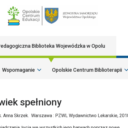
Main Navigatio
edagogiczna Biblioteka Wojewódzka w Opolu
Wspomaganie
Opolskie Centrum Biblioterapii
Sz
wiek spełniony
auk. Anna Skrzek. Warszawa : PZWL Wydawnictwo Lekarskie, 201
wiadczania życia we wszystkich jego barwach poprzez nowe