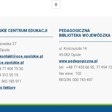
WSTRZYMAJ
KIE CENTRUM EDUKACJI
PEDAGOGICZNA
BIBLIOTEKA WOJEWÓDZKA
ogowska 27
ul. Kościuszki 14
 Opole
45-062 Opole
kontakt@oce.opolskie.pl
www.pedagogiczna.pl
e.opolskie.pl
tel.: +48 77 453 66 92, 77 454 1
48 77 404 75 30
fax wew.: 102
4 312 55 19
REGON: 000 743 497
 365 183 911
o faktury