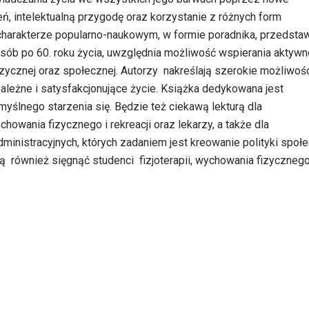
ń, intelektualną przygodę oraz korzystanie z różnych form
 charakterze popularno-naukowym, w formie poradnika, przedsta
osób po 60. roku życia, uwzględnia możliwość wspierania aktyw
fizycznej oraz społecznej. Autorzy nakreślają szerokie możliwoś
leżne i satysfakcjonujące życie. Książka dedykowana jest
lnego starzenia się. Będzie też ciekawą lekturą dla
chowania fizycznego i rekreacji oraz lekarzy, a także dla
inistracyjnych, których zadaniem jest kreowanie polityki społe
ą również sięgnąć studenci fizjoterapii, wychowania fizycznego