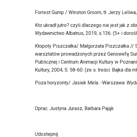
Forrest Gump / Winston Groom; tł. Jerzy Leliwa, 
Kto ukradł jutro? czyli dlaczego nie jest jak z 
Wydawnictwo Albatrus, 2019, s.136. (5+ i dorośl
Kłopoty Piszczałka/ Małgorzata Piszczałka // S
warsztatów prowadzonych przez Genowefę Surni
Publicznej i Centrum Animacji Kultury w Poznan
Kultury, 2004, S. 58-60. (ze s. treści: Bajka dla 
Poza horyzonty/ Jasiek Mela. -Warszawa: Wyda
Oprac. Justyna Jurasz, Barbara Pająk
Udostepnij: