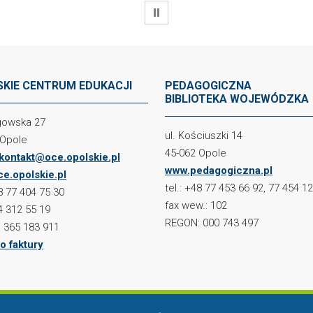
WSTRZYMAJ
KIE CENTRUM EDUKACJI
PEDAGOGICZNA
BIBLIOTEKA WOJEWÓDZKA
ogowska 27
ul. Kościuszki 14
 Opole
45-062 Opole
kontakt@oce.opolskie.pl
www.pedagogiczna.pl
e.opolskie.pl
tel.: +48 77 453 66 92, 77 454 1
48 77 404 75 30
fax wew.: 102
4 312 55 19
REGON: 000 743 497
 365 183 911
o faktury