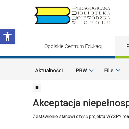
Przejdź do treści
Otwórz pasek narzędzi
Opolskie Centrum Edukacji
P
Aktualności
PBW
Filie
Akceptacja niepełnos
Zestawienie stanowi część projektu WYSPY rea