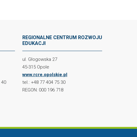
REGIONALNE CENTRUM ROZWOJU
EDUKACJI
ul. Głogowska 27
45-315 Opole
www.rcre.opolskie.pl
2 40
tel.: +48 77 404 75 30
REGON: 000 196 718