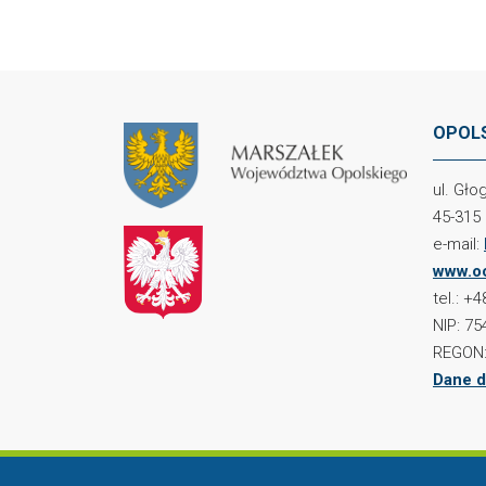
OPOLS
ul. Gł
45-315
e-mail:
www.oc
tel.: +
NIP: 75
REGON:
Dane d