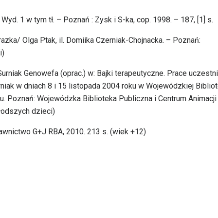
Wyd. 1 w tym tł. – Poznań : Zysk i S-ka, cop. 1998. – 187, [1] s.
obrazka/ Olga Ptak, il. Domiika Czerniak-Chojnacka. – Poznań:
i)
urniak Genowefa (oprac.) w: Bajki terapeutyczne. Prace uczest
ak w dniach 8 i 15 listopada 2004 roku w Wojewódzkiej Biblio
iu. Poznań: Wojewódzka Biblioteka Publiczna i Centrum Animacji
młodszych dzieci)
wnictwo G+J RBA, 2010. 213 s. (wiek +12)