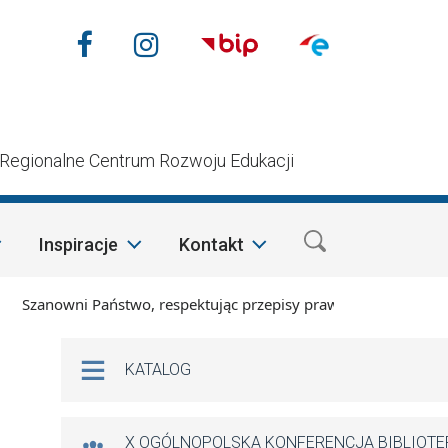
Nasze media społecznościow
Facebook
Instagram
n
Regionalne Centrum Rozwoju Edukacji
Inspiracje
Kontakt
zanowni Państwo, respektując przepisy prawa i mając na wzglę
Na skróty
KATALOG
X OGÓLNOPOLSKA KONFERENCJA BIBLIOT