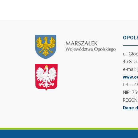
OPOLS
ul. Gł
45-315
e-mail:
www.oc
tel.: +
NIP: 75
REGON:
Dane d