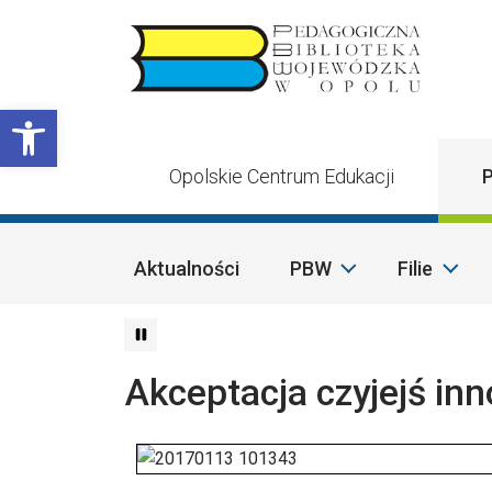
Przejdź do treści
Otwórz pasek narzędzi
Opolskie Centrum Edukacji
P
Aktualności
PBW
Filie
Akceptacja czyjejś inn