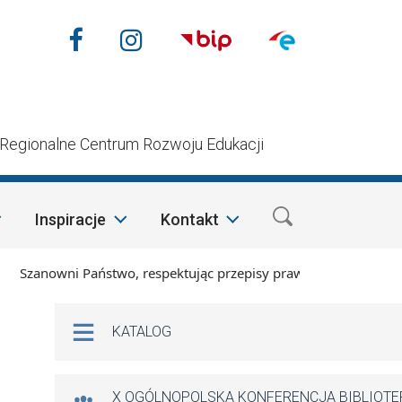
Nasze media społecznościow
Facebook
Instagram
n
Regionalne Centrum Rozwoju Edukacji
Inspiracje
Kontakt
nowni Państwo, respektując przepisy prawa i mając na względz
Na skróty
KATALOG
X OGÓLNOPOLSKA KONFERENCJA BIBLIOT