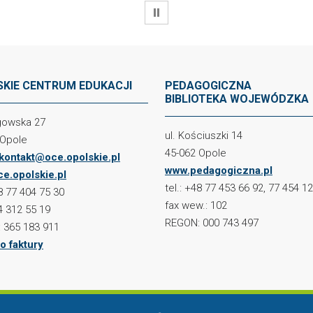
WSTRZYMAJ
KIE CENTRUM EDUKACJI
PEDAGOGICZNA
BIBLIOTEKA WOJEWÓDZKA
ogowska 27
ul. Kościuszki 14
 Opole
45-062 Opole
kontakt@oce.opolskie.pl
www.pedagogiczna.pl
e.opolskie.pl
tel.: +48 77 453 66 92, 77 454 1
48 77 404 75 30
fax wew.: 102
4 312 55 19
REGON: 000 743 497
 365 183 911
o faktury