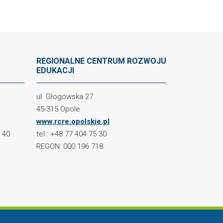
REGIONALNE CENTRUM ROZWOJU
EDUKACJI
ul. Głogowska 27
45-315 Opole
www.rcre.opolskie.pl
2 40
tel.: +48 77 404 75 30
REGON: 000 196 718