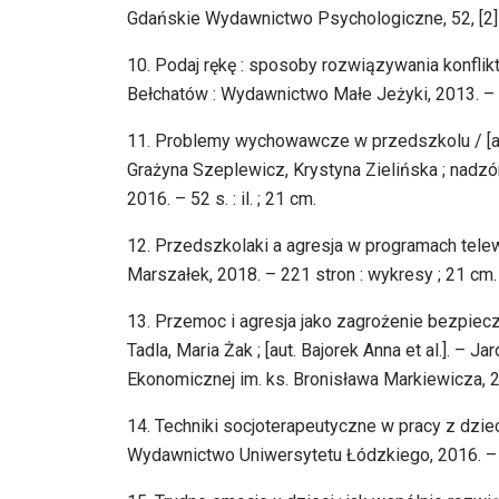
Gdańskie Wydawnictwo Psychologiczne, 52, [2] st
10. Podaj rękę : sposoby rozwiązywania konflik
Bełchatów : Wydawnictwo Małe Jeżyki, 2013. – 63 
11. Problemy wychowawcze w przedszkolu / [au
Grażyna Szeplewicz, Krystyna Zielińska ; nadzó
2016. – 52 s. : il. ; 21 cm.
12. Przedszkolaki a agresja w programach tele
Marszałek, 2018. – 221 stron : wykresy ; 21 cm.
13. Przemoc i agresja jako zagrożenie bezpiecz
Tadla, Maria Żak ; [aut. Bajorek Anna et al.].
Ekonomicznej im. ks. Bronisława Markiewicza, 2013
14. Techniki socjoterapeutyczne w pracy z dzi
Wydawnictwo Uniwersytetu Łódzkiego, 2016. – 182