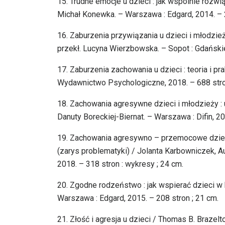
15. Trudne emocje u dzieci : jak wspólnie rozw
Michał Konewka. – Warszawa : Edgard, 2014. – 2
16. Zaburzenia przywiązania u dzieci i młodzież
przekł. Lucyna Wierzbowska. – Sopot : Gdańskie
17. Zaburzenia zachowania u dzieci : teoria i pr
Wydawnictwo Psychologiczne, 2018. – 688 stron :
18. Zachowania agresywne dzieci i młodzieży :
Danuty Boreckiej-Biernat. – Warszawa : Difin, 2013
19. Zachowania agresywno – przemocowe dzieci w
(zarys problematyki) / Jolanta Karbowniczek,
2018. – 318 stron : wykresy ; 24 cm.
20. Zgodne rodzeństwo : jak wspierać dzieci w 
Warszawa : Edgard, 2015. – 208 stron ; 21 cm.
21. Złość i agresja u dzieci / Thomas B. Brazel