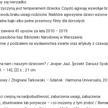
y się nierzadko.
rzyczyną jest temperament dziecka. Często agresję wywołuje b
wodu braku uwagi rodziców. Niektóre agresywne dzieci wzorce
alne bajki albo pełne przemocy filmy dla dorosłych.
” zawiera 45 opisów za lata 2010 – 2019.
e zasobów baz Biblioteki Narodowej w Warszawie.
nie z podziałem na wydawnictwa zwarte oraz artykuły z czasop
na nam i naszym dzieciom? / Jesper Juul ; [przekł. Dariusz Sysk
 142, [2] s. ; 21 cm.
mowy / Zbigniew Tarkowski. – Gdańsk : Harmonia Universalis, 20
eci cierpią na nadpobudliwość, zaburzenia uwagi, zaburzenia
e, zbuntowane lub porywcze – i co możemy z tym zrobić / Berna