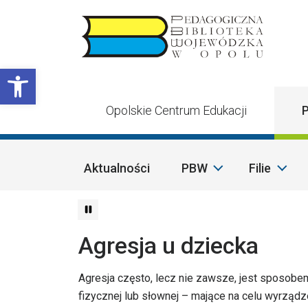
Przejdź do treści
Otwórz pasek narzędzi
Opolskie Centrum Edukacji
P
Aktualności
PBW
Filie
Agresja u dziecka
Agresja często, lecz nie zawsze, jest sposobem
fizycznej lub słownej – mające na celu wyrządz