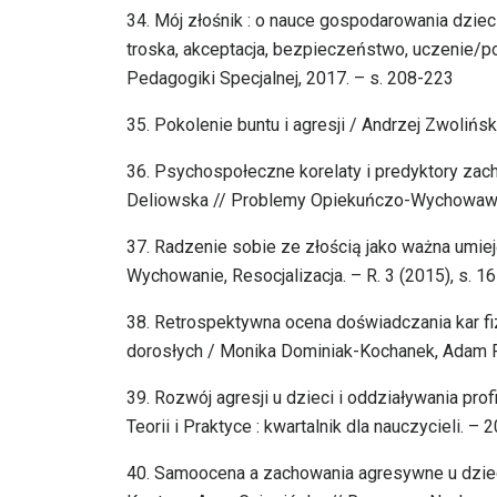
34. Mój złośnik : o nauce gospodarowania dzieci
troska, akceptacja, bezpieczeństwo, uczenie/
Pedagogiki Specjalnej, 2017. – s. 208-223
35. Pokolenie buntu i agresji / Andrzej Zwolińs
36. Psychospołeczne korelaty i predyktory zac
Deliowska // Problemy Opiekuńczo-Wychowawcze
37. Radzenie sobie ze złością jako ważna umiej
Wychowanie, Resocjalizacja. – R. 3 (2015), s. 1
38. Retrospektywna ocena doświadczania kar fi
dorosłych / Monika Dominiak-Kochanek, Adam Fr
39. Rozwój agresji u dzieci i oddziaływania pro
Teorii i Praktyce : kwartalnik dla nauczycieli. – 2
40. Samoocena a zachowania agresywne u dzieci 