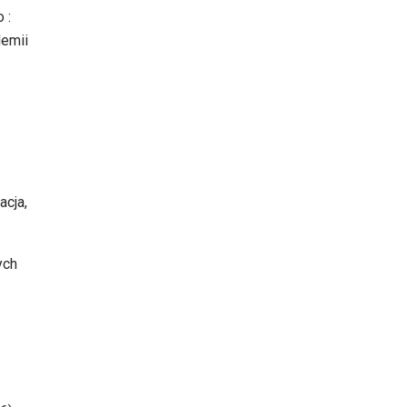
 :
demii
acja,
ych