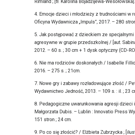
Rimland ; [tł. Karolina Bojadżijewa-Wesołowska]
4. Emocje dzieci i młodzieży z trudnościami w 
Oficyna Wydawnicza „Impuls”, 2017. – 280 stron :
5. Jak postępować z dzieckiem ze specjalnymi
agresywne w grupie przedszkolnej / [aut. Sabi
2012. – 60 s. ; 30 cm + 1 dysk optyczny (CD-R
6. Nie ma rodziców doskonałych / Isabelle Filli
2016. – 275 s. ; 21cm.
7. Nowe gry i zabawy rozładowujące złość / Petra
Wydawnictwo Jedność, 2013. – 109 s. : il. ; 23 c
8. Pedagogiczne uwarunkowania agresji dzieci i 
Małgorzata Dubis. – Lublin : Innovatio Press 
151 stron ; 24 cm.
9. Po co się złościć? / Elżbieta Zubrzycka ; [ilu