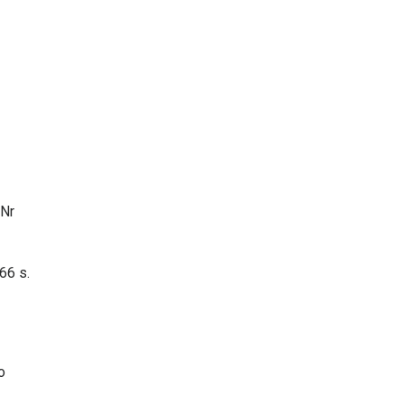
 Nr
66 s.
o