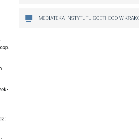
MEDIATEKA INSTYTUTU GOETHEGO W KRAK
,
 cop.
m
zek-
ź :