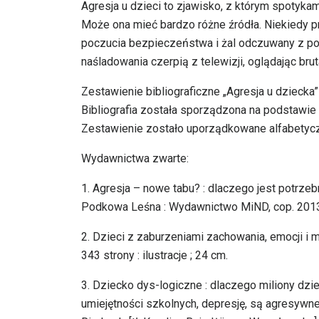
Agresja u dzieci to zjawisko, z którym spotykam
Może ona mieć bardzo różne źródła. Niekiedy p
poczucia bezpieczeństwa i żal odczuwany z po
naśladowania czerpią z telewizji, oglądając brut
Zestawienie bibliograficzne „Agresja u dziecka
Bibliografia została sporządzona na podstawi
Zestawienie zostało uporządkowane alfabetycz
Wydawnictwa zwarte:
1. Agresja – nowe tabu? : dlaczego jest potrzeb
Podkowa Leśna : Wydawnictwo MiND, cop. 2013. –
2. Dzieci z zaburzeniami zachowania, emocji i 
343 strony : ilustracje ; 24 cm.
3. Dziecko dys-logiczne : dlaczego miliony dzi
umiejętności szkolnych, depresję, są agresywn