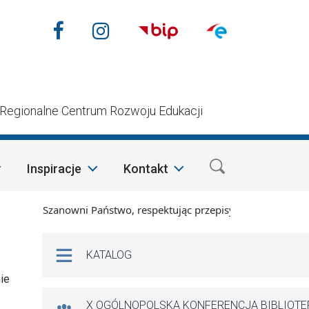
Nasze media społecznościow
Facebook
Instagram
n
Regionalne Centrum Rozwoju Edukacji
Inspiracje
Kontakt
Szanowni Państwo, respektując przepisy prawa i mając na w
Na skróty
KATALOG
ie
X OGÓLNOPOLSKA KONFERENCJA BIBLIOT