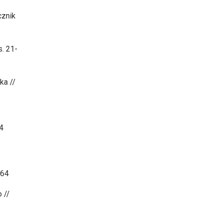
cznik
s. 21-
ka //
4
164
 //