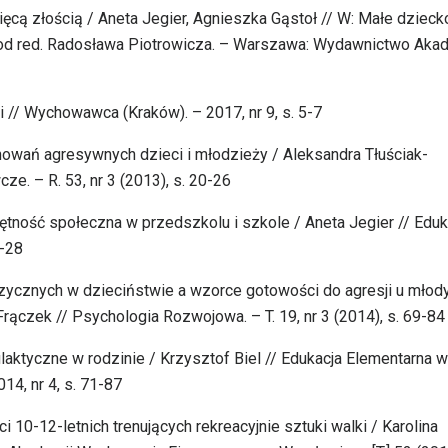
ęcą złością / Aneta Jegier, Agnieszka Gąstoł // W: Małe dziecko
pod red. Radosława Piotrowicza. – Warszawa: Wydawnictwo Aka
ki // Wychowawca (Kraków). – 2017, nr 9, s. 5-7
howań agresywnych dzieci i młodzieży / Aleksandra Tłuściak-
. – R. 53, nr 3 (2013), s. 20-26
ętność społeczna w przedszkolu i szkole / Aneta Jegier // Eduk
6-28
zycznych w dzieciństwie a wzorce gotowości do agresji u młod
ączek // Psychologia Rozwojowa. – T. 19, nr 3 (2014), s. 69-84
filaktyczne w rodzinie / Krzysztof Biel // Edukacja Elementarna w
014, nr 4, s. 71-87
10-12-letnich trenujących rekreacyjnie sztuki walki / Karolina