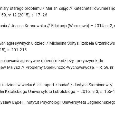
miary starego problemu / Marian Zając // Katecheta : dwumiesię
59, nr 12 (2015), s. 17- 26
ania / Joanna Kossewska // Edukacja (Warszawa). – 2014, nr 2, 
ań agresywnych u dzieci / Michalina Sołtys, Izabela Grzankows
15), s. 201-215
zachowania agresywne dzieci i młodzieży : przyczynek do
iew Małysz // Problemy Opiekuńczo-Wychowawcze. – R. 59, nr 
 u dzieci w wieku 6 lat : raport z badań / Justyna Siemionow //
a Katolickiego Uniwersytetu Lubelskiego. – 2016, nr 3, s. 155-
sław Bąbel ; Instytut Psychologii Uniwersytetu Jagiellońskiego