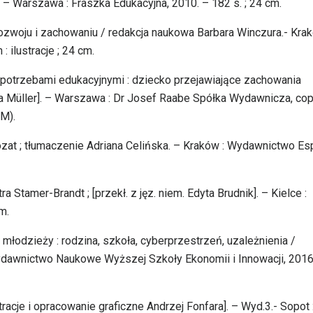
. – Warszawa : Fraszka Edukacyjna, 2010. – 182 s. ; 24 cm.
rozwoju i zachowaniu / redakcja naukowa Barbara Winczura.- Krak
 ilustracje ; 24 cm.
 potrzebami edukacyjnymi : dziecko przejawiające zachowania
na Müller]. – Warszawa : Dr Josef Raabe Spółka Wydawnicza, cop
OM).
ozat ; tłumaczenie Adriana Celińska. – Kraków : Wydawnictwo Esp
 Stamer-Brandt ; [przekł. z jęz. niem. Edyta Brudnik]. – Kielce :
m.
młodzieży : rodzina, szkoła, cyberprzestrzeń, uzależnienia /
Wydawnictwo Naukowe Wyższej Szkoły Ekonomii i Innowacji, 2016
stracje i opracowanie graficzne Andrzej Fonfara]. – Wyd.3.- Sopot 