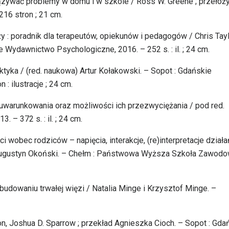
iązywać problemy w domu i w szkole / Ross W. Greene ; przełoży
16 stron ; 21 cm.
y : poradnik dla terapeutów, opiekunów i pedagogów / Chris Tayl
 Wydawnictwo Psychologiczne, 2016. – 252 s. : il. ; 24 cm.
aktyka / (red. naukowa) Artur Kołakowski. – Sopot : Gdańskie
 ilustracje ; 24 cm.
 uwarunkowania oraz możliwości ich przezwyciężania / pod red.
. – 372 s. : il. ; 24 cm.
obec rodziców – napięcia, interakcje, (re)interpretacje działa
 Augustyn Okoński. – Chełm : Państwowa Wyższa Szkoła Zawodo
budowaniu trwałej więzi / Natalia Minge i Krzysztof Minge. –
ton, Joshua D. Sparrow ; przekład Agnieszka Cioch. – Sopot : Gda