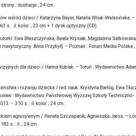
rony : ilustracje ; 24 cm.
tów wśród dzieci / Katarzyna Bayer, Natalia Wnuk-Walasińska. –
s. : il. kolor. ; 23 cm + 1 dysk optyczny (CD).
torki: Ewa Błaszczyńska, Beata Krysiak, Magdalena Satkowska
r merytoryczny: Anna Przybył]. – Poznań : Forum Media Polska ,
wizyjnych dla dzieci / Hanna Kubiak. – Toruń : Wydawnictwo Ada
eństwa i rozwoju dziecka / red. nauk. Krystyna Barłóg, Ewa Tłuc
 – Jarosław : Wydawnictwo Państwowej Wyższej Szkoły Techniczno-
. – 310 s. : il. kolor. ; 24 cm.
eckiem agresywnym / Renata Szczepanik, Agnieszka Jaros. – Łód
 s. : il. ; 24 cm.