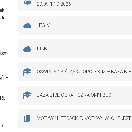
29.09-1.10.2026
rak
 do
LEGIMI
IBUK
ism.
OŚWIATA NA ŚLĄSKU OPOLSKIM – BAZA BI
a]. –
BAZA BIBLIOGRAFICZNA OMNIBUS
16. –
MOTYWY LITERACKIE, MOTYWY W KULTURZE
rd