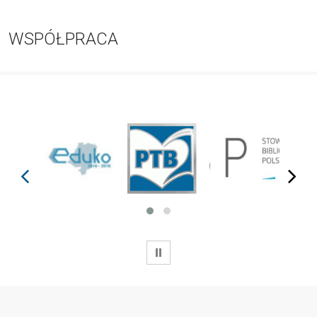
WSPÓŁPRACA
prev
next
WSTRZYMAJ