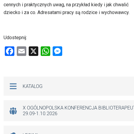
cennych i praktycznych uwag, na przykład kiedy i jak chwalić
dziecko i za co. Adresatami pracy są rodzice i wychowawcy.
Udostepnij:
F
E
X
W
M
a
m
h
es
ce
ail
at
se
b
s
n
Na skróty
KATALOG
o
A
g
o
p
er
k
p
X OGÓLNOPOLSKA KONFERENCJA BIBLIOTERAPE
29.09-1.10.2026