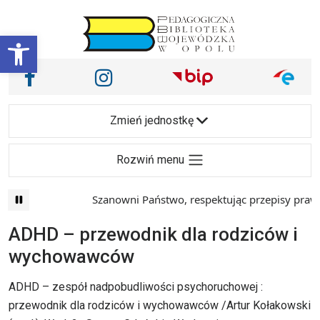
Przejdź do treści
Otwórz pasek narzędzi
Nasze media społecznościowe i inne
Facebook
Instagram
Main Navigation
Zmień jednostkę
Rozwiń menu
Szanowni Państwo, respektując przepisy prawa 
ADHD – przewodnik dla rodziców i
wychowawców
ADHD – zespół nadpobudliwości psychoruchowej :
przewodnik dla rodziców i wychowawców /Artur Kołakowski