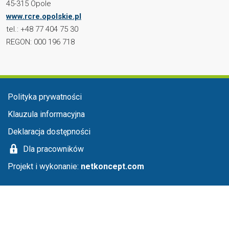
45-315 Opole
www.rcre.opolskie.pl
tel.: +48 77 404 75 30
REGON: 000 196 718
Menu stopka
Polityka prywatności
Klauzula informacyjna
Deklaracja dostępności
Dla pracowników
Projekt i wykonanie:
netkoncept.com