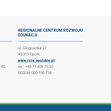
REGIONALNE CENTRUM ROZWOJU
EDUKACJI
ul. Głogowska 27
45-315 Opole
www.rcre.opolskie.pl
2 40
tel.: +48 77 404 75 30
REGON: 000 196 718