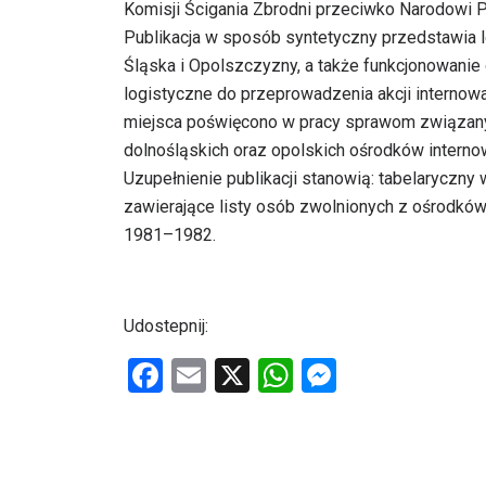
Komisji Ścigania Zbrodni przeciwko Narodowi 
Publikacja w sposób syntetyczny przedstawia l
Śląska i Opolszczyzny, a także funkcjonowani
logistyczne do przeprowadzenia akcji internowa
miejsca poświęcono w pracy sprawom związany
dolnośląskich oraz opolskich ośrodków interno
Uzupełnienie publikacji stanowią: tabelaryczn
zawierające listy osób zwolnionych z ośrodków
1981–1982.
Udostepnij:
F
E
X
W
M
a
m
h
es
ce
ail
at
se
b
s
n