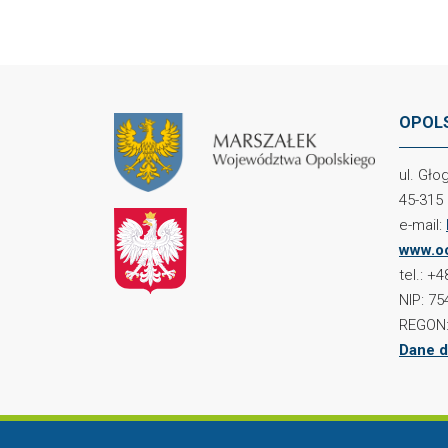
OPOLS
ul. Gł
45-315
e-mail:
www.oc
tel.: +
NIP: 75
REGON:
Dane d