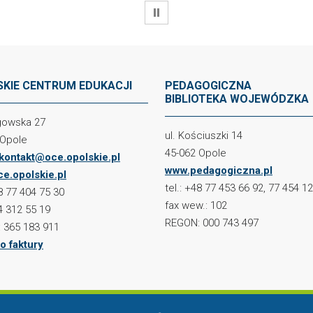
WSTRZYMAJ
KIE CENTRUM EDUKACJI
PEDAGOGICZNA
BIBLIOTEKA WOJEWÓDZKA
ogowska 27
ul. Kościuszki 14
 Opole
45-062 Opole
kontakt@oce.opolskie.pl
www.pedagogiczna.pl
e.opolskie.pl
tel.: +48 77 453 66 92, 77 454 1
48 77 404 75 30
fax wew.: 102
4 312 55 19
REGON: 000 743 497
 365 183 911
o faktury