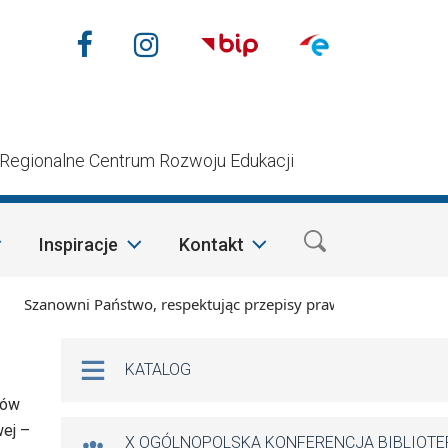
Nasze media społecznościow
Facebook
Instagram
n
Regionalne Centrum Rozwoju Edukacji
Inspiracje
Kontakt
zanowni Państwo, respektując przepisy prawa i mając na wzglę
Na skróty
KATALOG
dów
wej –
X OGÓLNOPOLSKA KONFERENCJA BIBLIOT