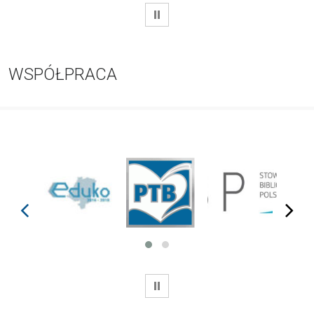
WSTRZYMAJ
WSPÓŁPRACA
prev
next
WSTRZYMAJ