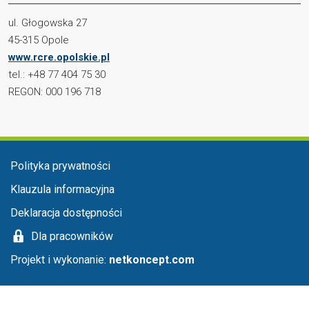
ul. Głogowska 27
45-315 Opole
www.rcre.opolskie.pl
tel.: +48 77 404 75 30
REGON: 000 196 718
Menu stopka
Polityka prywatności
Klauzula informacyjna
Deklaracja dostępności
Dla pracowników
Projekt i wykonanie:
netkoncept.com