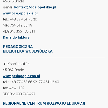
45-315 Opole
e-mail:
kontakt@oce.opolskie.pl
www.oce.opolskie.pl
tel.: +48 77 404 75 30
NIP: 754 312 55 19
REGON: 365 183 911
Dane do faktury
PEDAGOGICZNA
BIBLIOTEKA WOJEWÓDZKA
ul. Kościuszki 14
45-062 Opole
www.pedagogiczna.pl
tel.: +48 77 453 66 92, 77 454 12 40
fax wew.: 102
REGON: 000 743 497
REGIONALNE CENTRUM ROZWOJU EDUKACJI