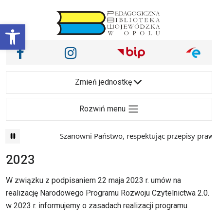
Przejdź do treści
Otwórz pasek narzędzi
Nasze media społecznościowe i inne
Facebook
Instagram
Main Navigation
Zmień jednostkę
Rozwiń menu
Szanowni Państwo, respektując przepisy prawa i ma
2023
W związku z podpisaniem 22 maja 2023 r. umów na
realizację Narodowego Programu Rozwoju Czytelnictwa 2.0.
w 2023 r. informujemy o zasadach realizacji programu.