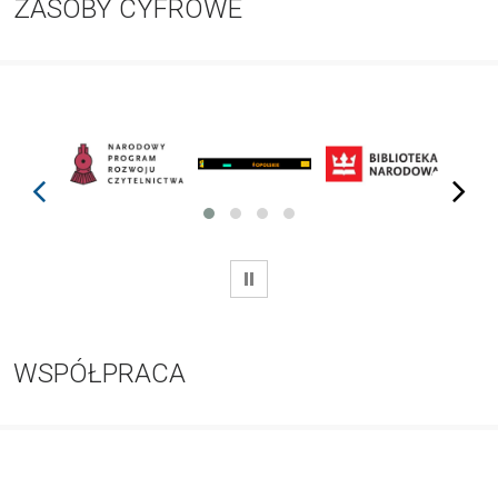
ZASOBY CYFROWE
prev
next
WSTRZYMAJ
WSPÓŁPRACA