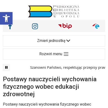
Przejdź do treści
Otwórz pasek narzędzi
Nasze media społecznościowe i inne
Facebook
Instagram
Main Navigation
Zmień jednostkę
Rozwiń menu
Szanowni Państwo, respektując przepisy prawa i
Postawy nauczycieli wychowania
fizycznego wobec edukacji
zdrowotnej
Postawy nauczycieli wychowania fizycznego wobec