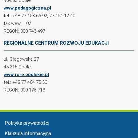
45-062 Opole
www.pedagogiczna.pl
tel.: +48 77 453 66 92, 77 454 12 40
fax wew.: 102
REGON: 000 743 497
REGIONALNE CENTRUM ROZWOJU EDUKACJI
ul. Głogowska 27
45-315 Opole
www.rcre.opolskie.pl
tel.: +48 77 404 75 30
REGON: 000 196 718
Menu stopka
Polityka prywatności
Klauzula informacyjna