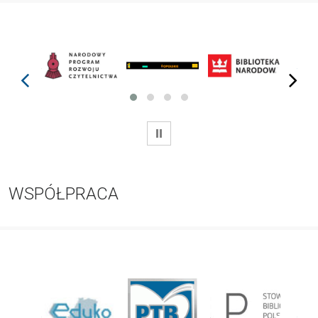
prev
next
WSTRZYMAJ
WSPÓŁPRACA