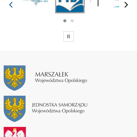
prev
next
WSTRZYMAJ