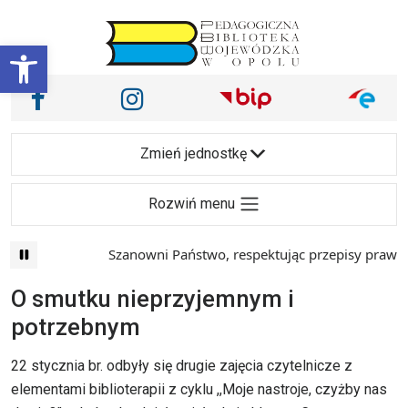
Przejdź do treści
Otwórz pasek narzędzi
Nasze media społecznościowe i inne
Facebook
Instagram
Main Navigation
Zmień jednostkę
Rozwiń menu
Szanowni Państwo, respektując przepisy prawa i m
O smutku nieprzyjemnym i
potrzebnym
22 stycznia br. odbyły się drugie zajęcia czytelnicze z
elementami biblioterapii z cyklu ,,Moje nastroje, czyżby nas