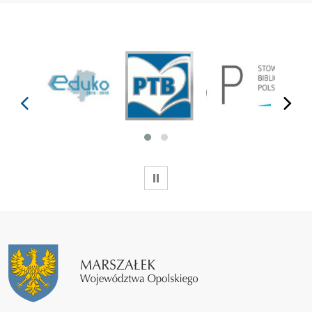
prev
next
WSTRZYMAJ