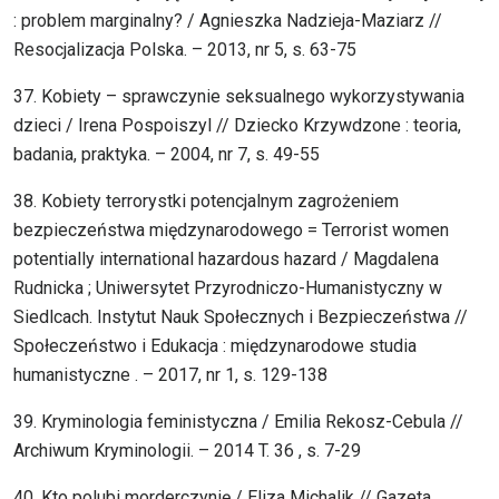
: problem marginalny? / Agnieszka Nadzieja-Maziarz //
Resocjalizacja Polska. – 2013, nr 5, s. 63-75
37. Kobiety – sprawczynie seksualnego wykorzystywania
dzieci / Irena Pospoiszyl // Dziecko Krzywdzone : teoria,
badania, praktyka. – 2004, nr 7, s. 49-55
38. Kobiety terrorystki potencjalnym zagrożeniem
bezpieczeństwa międzynarodowego = Terrorist women
potentially international hazardous hazard / Magdalena
Rudnicka ; Uniwersytet Przyrodniczo-Humanistyczny w
Siedlcach. Instytut Nauk Społecznych i Bezpieczeństwa //
Społeczeństwo i Edukacja : międzynarodowe studia
humanistyczne . – 2017, nr 1, s. 129-138
39. Kryminologia feministyczna / Emilia Rekosz-Cebula //
Archiwum Kryminologii. – 2014 T. 36 , s. 7-29
40. Kto polubi morderczynię / Eliza Michalik // Gazeta