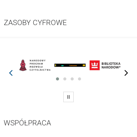
ZASOBY CYFROWE
prev
next
WSTRZYMAJ
WSPÓŁPRACA