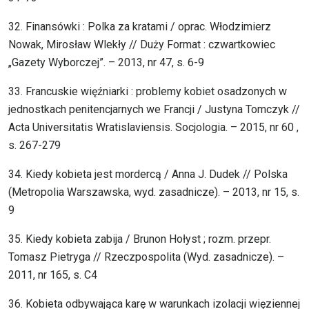
32. Finansówki : Polka za kratami / oprac. Włodzimierz
Nowak, Mirosław Wlekły // Duży Format : czwartkowiec
„Gazety Wyborczej”. – 2013, nr 47, s. 6-9
33. Francuskie więźniarki : problemy kobiet osadzonych w
jednostkach penitencjarnych we Francji / Justyna Tomczyk //
Acta Universitatis Wratislaviensis. Socjologia. – 2015, nr 60 ,
s. 267-279
34. Kiedy kobieta jest mordercą / Anna J. Dudek // Polska
(Metropolia Warszawska, wyd. zasadnicze). – 2013, nr 15, s.
9
35. Kiedy kobieta zabija / Brunon Hołyst ; rozm. przepr.
Tomasz Pietryga // Rzeczpospolita (Wyd. zasadnicze). –
2011, nr 165, s. C4
36. Kobieta odbywająca karę w warunkach izolacji więziennej