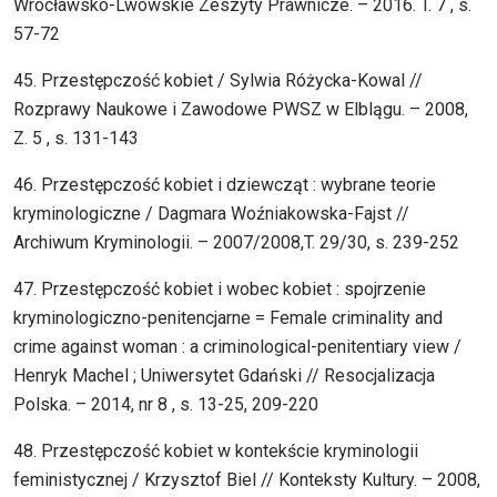
Wrocławsko-Lwowskie Zeszyty Prawnicze. – 2016. T. 7 , s.
57-72
45. Przestępczość kobiet / Sylwia Różycka-Kowal //
Rozprawy Naukowe i Zawodowe PWSZ w Elblągu. – 2008,
Z. 5 , s. 131-143
46. Przestępczość kobiet i dziewcząt : wybrane teorie
kryminologiczne / Dagmara Woźniakowska-Fajst //
Archiwum Kryminologii. – 2007/2008,T. 29/30, s. 239-252
47. Przestępczość kobiet i wobec kobiet : spojrzenie
kryminologiczno-penitencjarne = Female criminality and
crime against woman : a criminological-penitentiary view /
Henryk Machel ; Uniwersytet Gdański // Resocjalizacja
Polska. – 2014, nr 8 , s. 13-25, 209-220
48. Przestępczość kobiet w kontekście kryminologii
feministycznej / Krzysztof Biel // Konteksty Kultury. – 2008,