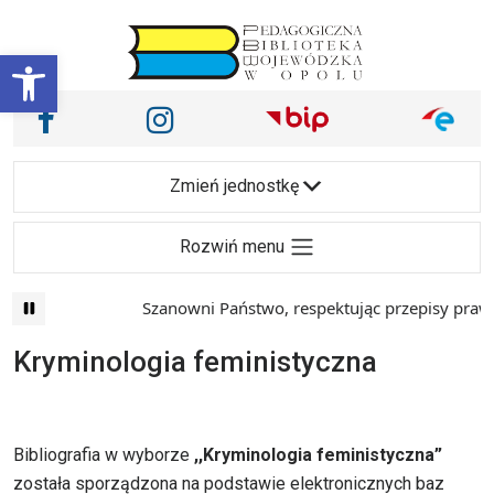
Przejdź do treści
Otwórz pasek narzędzi
Nasze media społecznościowe i inne
Facebook
Instagram
Main Navigation
Zmień jednostkę
Rozwiń menu
Szanowni Państwo, respektując przepisy prawa i maj
Kryminologia feministyczna
Bibliografia w wyborze
,,Kryminologia feministyczna”
została sporządzona na podstawie elektronicznych baz