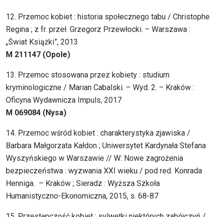
12. Przemoc kobiet : historia społecznego tabu / Christophe
Regina ; z fr. przeł. Grzegorz Przewłocki. – Warszawa :
„Świat Książki”, 2013
M 211147 (Opole)
13. Przemoc stosowana przez kobiety : studium
kryminologiczne / Marian Cabalski. – Wyd. 2. – Kraków :
Oficyna Wydawnicza Impuls, 2017
M 069084 (Nysa)
14. Przemoc wśród kobiet : charakterystyka zjawiska /
Barbara Małgorzata Kałdon ; Uniwersytet Kardynała Stefana
Wyszyńskiego w Warszawie // W: Nowe zagrożenia
bezpieczeństwa : wyzwania XXI wieku / pod red. Konrada
Henniga. – Kraków ; Sieradz : Wyższa Szkoła
Humanistyczno-Ekonomiczna, 2015, s. 68-87
15. Przestępczość kobiet : sylwetki niektórych zabójczyń /