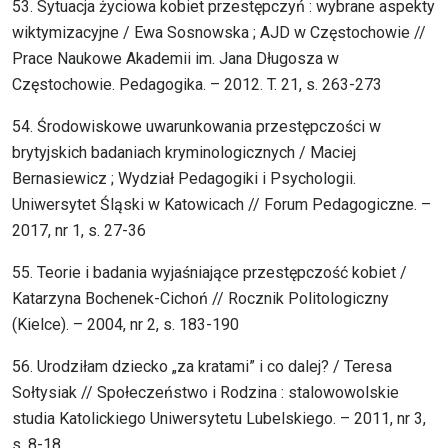
53. Sytuacja życiowa kobiet przestępczyń : wybrane aspekty
wiktymizacyjne / Ewa Sosnowska ; AJD w Częstochowie //
Prace Naukowe Akademii im. Jana Długosza w
Częstochowie. Pedagogika. – 2012. T. 21, s. 263-273
54. Środowiskowe uwarunkowania przestępczości w
brytyjskich badaniach kryminologicznych / Maciej
Bernasiewicz ; Wydział Pedagogiki i Psychologii.
Uniwersytet Śląski w Katowicach // Forum Pedagogiczne. –
2017, nr 1, s. 27-36
55. Teorie i badania wyjaśniające przestępczość kobiet /
Katarzyna Bochenek-Cichoń // Rocznik Politologiczny
(Kielce). – 2004, nr 2, s. 183-190
56. Urodziłam dziecko „za kratami” i co dalej? / Teresa
Sołtysiak // Społeczeństwo i Rodzina : stalowowolskie
studia Katolickiego Uniwersytetu Lubelskiego. – 2011, nr 3,
s. 8-18